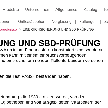
Produkte
Unternehmen
Allgemeines
Katalog
Te
tionen
|
Griffe&Zubehör
|
Verglasung
|
Füllungen
|
Z
>
tergebnisse
EINBRUCHSICHERUNG UND SBD-PRÜFUNG
UNG UND SBD-PRÜFUNG
z/Aluminium Eingangstüren konstruiert sind, wurde an
hmen kann mit einem einbruchsvorbeugenden
e und einbruchshemmenden Rollentürbändern versehen
en die Test PAS24 bestanden haben.
reinbarung, die 1989 etabliert wurde, von der
PO) betrieben und von ausgebildeten Mitarbeitern der