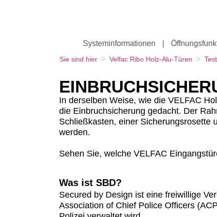
Systeminformationen
|
Öffnungsfunk
>
>
Sie sind hier
Velfac Ribo Holz-Alu-Türen
Tes
EINBRUCHSICHER
In derselben Weise, wie die VELFAC Hol
die Einbruchsicherung gedacht. Der Ra
Schließkasten, einer Sicherungsrosett
werden.
Sehen Sie, welche VELFAC Eingangstür
Was ist SBD?
Secured by Design ist eine freiwillige Ve
Association of Chief Police Officers (AC
Polizei verwaltet wird.